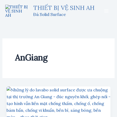
Nhảy
THIẾT BỊ VỆ SINH AH
tới
Đá Solid Surface
nội
dung
AnGiang