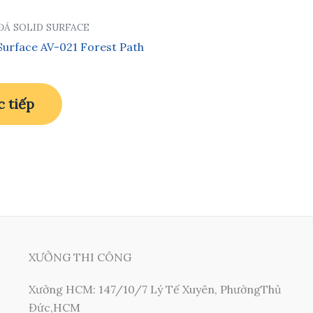
ĐÁ SOLID SURFACE
 Surface AV-021 Forest Path
 tiếp
XƯỞNG THI CÔNG
Xưởng HCM: 147/10/7 Lý Tế Xuyên, PhườngThủ
Đức,HCM