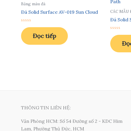
Bảng màu đá
CÁC MẪU 
Đá Solid Surface AV-019 Sun Cloud
Đá Solid
Được
xếp
hạng
Được
Đọc tiếp
0
xếp
5
hạng
Đọc
sao
0
5
sao
THÔNG TIN LIÊN HỆ:
Văn Phòng HCM: Số 54 Đường số 2 - KDC Him
Lam, Phường Thủ Đức, HCM