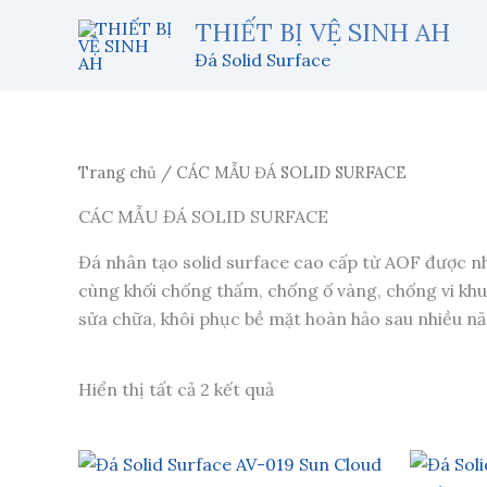
Nhảy
THIẾT BỊ VỆ SINH AH
tới
Đá Solid Surface
nội
dung
Trang chủ
/ CÁC MẪU ĐÁ SOLID SURFACE
CÁC MẪU ĐÁ SOLID SURFACE
Đá nhân tạo solid surface cao cấp từ AOF được nhậ
cùng khối chống thấm, chống ố vàng, chống vi khuẩ
sửa chữa, khôi phục bề mặt hoàn hảo sau nhiều n
Hiển thị tất cả 2 kết quả