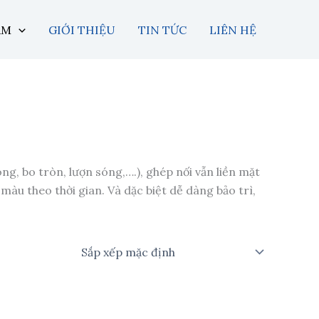
Facebook
ẨM
GIỚI THIỆU
TIN TỨC
LIÊN HỆ
g, bo tròn, lượn sóng,….), ghép nối vẫn liền mặt
màu theo thời gian. Và dặc biệt dễ dàng bảo trì,