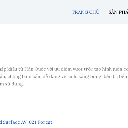
TRANG CHỦ
SẢN PH
p khẩu từ Hàn Quốc với ưu điểm vượt trội: tạo hình (uốn con
n, chống bám bẩn, dễ dàng vệ sinh, sáng bóng, bền bỉ, bền 
ăm sử dụng.