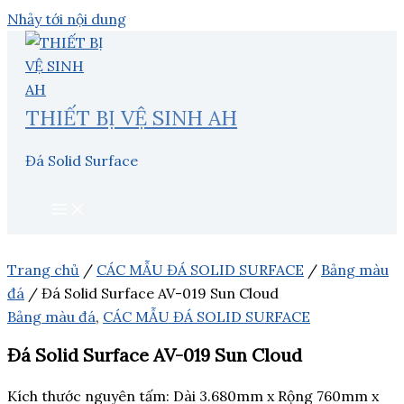
Nhảy tới nội dung
THIẾT BỊ VỆ SINH AH
Đá Solid Surface
Trang chủ
/
CÁC MẪU ĐÁ SOLID SURFACE
/
Bảng màu
đá
/ Đá Solid Surface AV-019 Sun Cloud
Bảng màu đá
,
CÁC MẪU ĐÁ SOLID SURFACE
Đá Solid Surface AV-019 Sun Cloud
Kích thước nguyên tấm: Dài 3.680mm x Rộng 760mm x