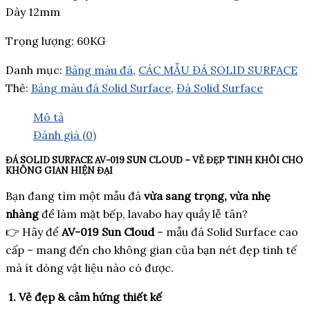
Dày 12mm
Trọng lượng: 60KG
Danh mục:
Bảng màu đá
,
CÁC MẪU ĐÁ SOLID SURFACE
Thẻ:
Bảng màu đá Solid Surface
,
Đá Solid Surface
Mô tả
Đánh giá (0)
ĐÁ SOLID SURFACE AV-019 SUN CLOUD – VẺ ĐẸP TINH KHÔI CHO
KHÔNG GIAN HIỆN ĐẠI
Bạn đang tìm một mẫu đá
vừa sang trọng, vừa nhẹ
nhàng
để làm mặt bếp, lavabo hay quầy lễ tân?
👉 Hãy để
AV-019 Sun Cloud
– mẫu đá Solid Surface cao
cấp – mang đến cho không gian của bạn nét đẹp tinh tế
mà ít dòng vật liệu nào có được.
1. Vẻ đẹp & cảm hứng thiết kế