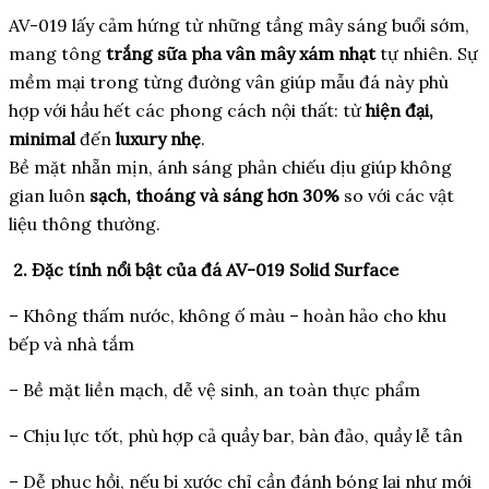
AV-019 lấy cảm hứng từ những tầng mây sáng buổi sớm,
mang tông
trắng sữa pha vân mây xám nhạt
tự nhiên. Sự
mềm mại trong từng đường vân giúp mẫu đá này phù
hợp với hầu hết các phong cách nội thất: từ
hiện đại,
minimal
đến
luxury nhẹ
.
Bề mặt nhẵn mịn, ánh sáng phản chiếu dịu giúp không
gian luôn
sạch, thoáng và sáng hơn 30%
so với các vật
liệu thông thường.
2. Đặc tính nổi bật của đá AV-019 Solid Surface
– Không thấm nước, không ố màu – hoàn hảo cho khu
bếp và nhà tắm
– Bề mặt liền mạch, dễ vệ sinh, an toàn thực phẩm
– Chịu lực tốt, phù hợp cả quầy bar, bàn đảo, quầy lễ tân
– Dễ phục hồi, nếu bị xước chỉ cần đánh bóng lại như mới