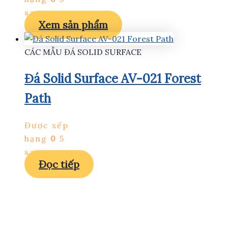
sao
Xem sản phẩm
CÁC MẪU ĐÁ SOLID SURFACE
Đá Solid Surface AV-021 Forest
Path
Được xếp
hạng
0
5
sao
Đọc tiếp