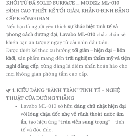
KHỐI TỪ ĐÁ SOLID SURFACE _ MODEL: ML-010
ĐỈNH CAO THIẾT KẾ TỐI GIẢN, KHẲNG ĐỊNH ĐẲNG
CẤP KHÔNG GIAN
Nếu bạn là người yêu thích
sự khác biệt tinh tế và
phong cách đương đại
,
Lavabo ML-010
chắc chắn sẽ
khiến bạn ấn tượng ngay từ cái nhìn đầu tiên.
Được thiết kế theo xu hướng
tối giản – hiện đại – liền
khối
, sản phẩm mang đến
trải nghiệm thẩm mỹ và tiện
nghi đẳng cấp
, xứng đáng là điểm nhấn hoàn hảo cho
mọi không gian phòng tắm cao cấp.
🌿 1. KIỂU DÁNG “RÃNH TRÀN” TINH TẾ – NGHỆ
THUẬT CỦA ĐƯỜNG THẲNG
Lavabo ML-010 sở hữu
dáng chữ nhật hiện đại
với
lòng chậu dốc nhẹ về rãnh thoát nước âm
ẩn
, tạo hiệu ứng “
tràn viền sang trọng
” – tinh
tế và độc đáo.