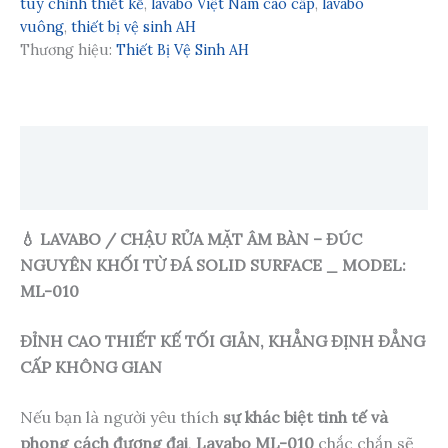
tùy chỉnh thiết kế
,
lavabo Việt Nam cao cấp
,
lavabo
vuông
,
thiết bị vệ sinh AH
Thương hiệu:
Thiết Bị Vệ Sinh AH
Mô tả
Đánh giá (0)
💧 LAVABO / CHẬU RỬA MẶT ÂM BÀN – ĐÚC
NGUYÊN KHỐI TỪ ĐÁ SOLID SURFACE _ MODEL:
ML-010
ĐỈNH CAO THIẾT KẾ TỐI GIẢN, KHẲNG ĐỊNH ĐẲNG
CẤP KHÔNG GIAN
Nếu bạn là người yêu thích
sự khác biệt tinh tế và
phong cách đương đại
,
Lavabo ML-010
chắc chắn sẽ