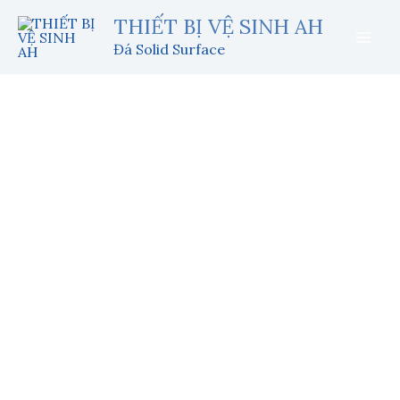
Nhảy
THIẾT BỊ VỆ SINH AH
tới
Đá Solid Surface
nội
dung