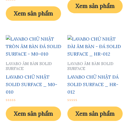
xếp
Xem sản phẩm
Được
hạng
xếp
0
Xem sản phẩm
hạng
5
0
sao
5
sao
LAVABO ÂM BÀN SOLID
LAVABO ÂM BÀN SOLID
SURFACE
SURFACE
LAVABO CHỮ NHẬT
LAVABO CHỮ NHẬT ĐÁ
SOLID SURFACE _ M0-
SOLID SURFACE _ HR-
010
012
Được
Được
xếp
xếp
Xem sản phẩm
Xem sản phẩm
hạng
hạng
0
0
5
5
sao
sao