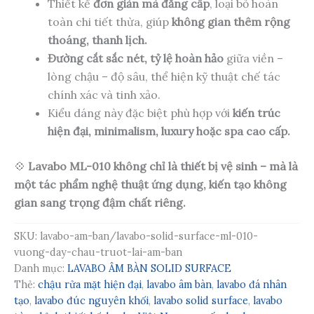
Thiết kế
đơn giản mà đẳng cấp
, loại bỏ hoàn
toàn chi tiết thừa, giúp
không gian thêm rộng
thoáng, thanh lịch.
Đường cắt sắc nét, tỷ lệ hoàn hảo
giữa viền –
lòng chậu – độ sâu, thể hiện kỹ thuật chế tác
chính xác và tinh xảo.
Kiểu dáng này đặc biệt phù hợp với
kiến trúc
hiện đại, minimalism, luxury hoặc spa cao cấp.
💠
Lavabo ML-010 không chỉ là thiết bị vệ sinh – mà là
một tác phẩm nghệ thuật ứng dụng, kiến tạo không
gian sang trọng đậm chất riêng.
SKU:
lavabo-am-ban/lavabo-solid-surface-ml-010-
vuong-day-chau-truot-lai-am-ban
Danh mục:
LAVABO ÂM BÀN SOLID SURFACE
Thẻ:
chậu rửa mặt hiện đại
,
lavabo âm bàn
,
lavabo đá nhân
tạo
,
lavabo đúc nguyên khối
,
lavabo solid surface
,
lavabo