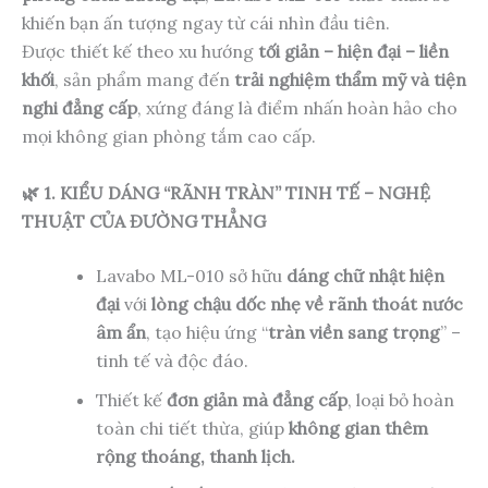
khiến bạn ấn tượng ngay từ cái nhìn đầu tiên.
Được thiết kế theo xu hướng
tối giản – hiện đại – liền
khối
, sản phẩm mang đến
trải nghiệm thẩm mỹ và tiện
nghi đẳng cấp
, xứng đáng là điểm nhấn hoàn hảo cho
mọi không gian phòng tắm cao cấp.
🌿 1. KIỂU DÁNG “RÃNH TRÀN” TINH TẾ – NGHỆ
THUẬT CỦA ĐƯỜNG THẲNG
Lavabo ML-010 sở hữu
dáng chữ nhật hiện
đại
với
lòng chậu dốc nhẹ về rãnh thoát nước
âm ẩn
, tạo hiệu ứng “
tràn viền sang trọng
” –
tinh tế và độc đáo.
Thiết kế
đơn giản mà đẳng cấp
, loại bỏ hoàn
toàn chi tiết thừa, giúp
không gian thêm
rộng thoáng, thanh lịch.