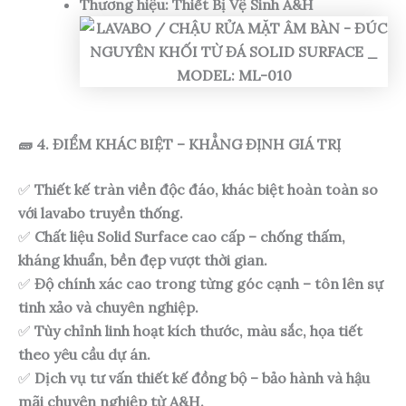
Thương hiệu:
Thiết Bị Vệ Sinh A&H
🧱 4. ĐIỂM KHÁC BIỆT – KHẲNG ĐỊNH GIÁ TRỊ
✅
Thiết kế tràn viền độc đáo, khác biệt hoàn toàn so
với lavabo truyền thống.
✅
Chất liệu Solid Surface cao cấp – chống thấm,
kháng khuẩn, bền đẹp vượt thời gian.
✅
Độ chính xác cao trong từng góc cạnh – tôn lên sự
tinh xảo và chuyên nghiệp.
✅
Tùy chỉnh linh hoạt kích thước, màu sắc, họa tiết
theo yêu cầu dự án.
✅
Dịch vụ tư vấn thiết kế đồng bộ – bảo hành và hậu
mãi chuyên nghiệp từ A&H.