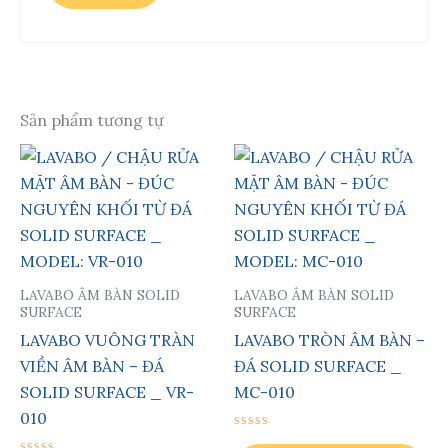
Sản phẩm tương tự
LAVABO ÂM BÀN SOLID
LAVABO ÂM BÀN SOLID
SURFACE
SURFACE
LAVABO VUÔNG TRÀN
LAVABO TRÒN ÂM BÀN –
VIỀN ÂM BÀN – ĐÁ
ĐÁ SOLID SURFACE _
SOLID SURFACE _ VR-
MC-010
010
Được