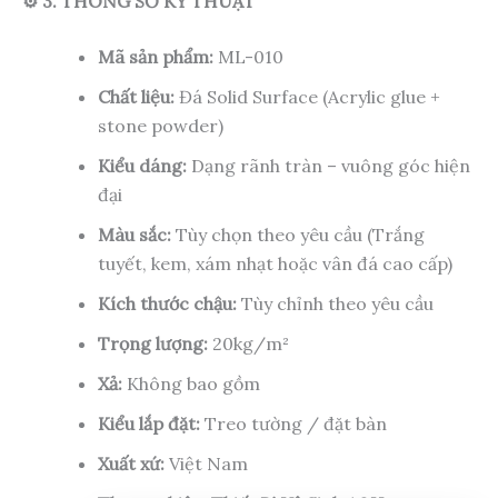
⚙️ 3. THÔNG SỐ KỸ THUẬT
Mã sản phẩm:
ML-010
Chất liệu:
Đá Solid Surface (Acrylic glue +
stone powder)
Kiểu dáng:
Dạng rãnh tràn – vuông góc hiện
đại
Màu sắc:
Tùy chọn theo yêu cầu (Trắng
tuyết, kem, xám nhạt hoặc vân đá cao cấp)
Kích thước chậu:
Tùy chỉnh theo yêu cầu
Trọng lượng:
20kg/m²
Xả:
Không bao gồm
Kiểu lắp đặt:
Treo tường / đặt bàn
Xuất xứ:
Việt Nam