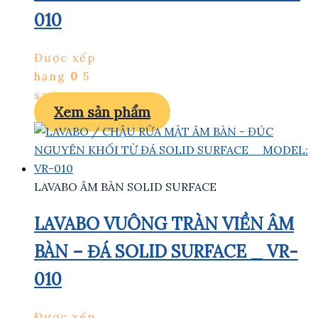
010
Được xếp
hạng
0
5
sao
Xem sản phẩm
LAVABO ÂM BÀN SOLID SURFACE
LAVABO VUÔNG TRÀN VIỀN ÂM
BÀN – ĐÁ SOLID SURFACE _ VR-
010
Được xếp