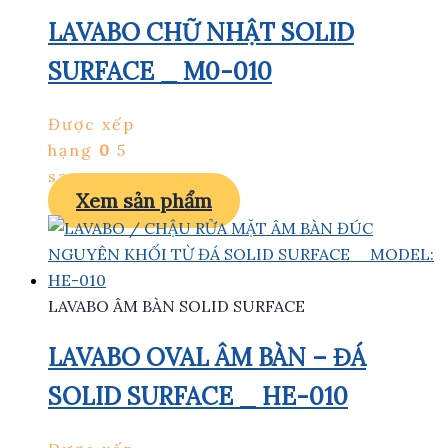
LAVABO CHỮ NHẬT SOLID
SURFACE _ M0-010
Được xếp
hạng
0
5
sao
Xem sản phẩm
LAVABO ÂM BÀN SOLID SURFACE
LAVABO OVAL ÂM BÀN – ĐÁ
SOLID SURFACE _ HE-010