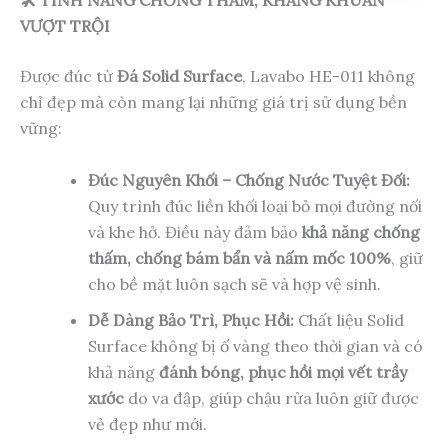
🛠️ TÍNH NĂNG CHỐNG THẤM, KHÁNG KHUẨN
VƯỢT TRỘI
Được đúc từ
Đá Solid Surface
, Lavabo HE-011 không
chỉ đẹp mà còn mang lại những giá trị sử dụng bền
vững:
Đúc Nguyên Khối – Chống Nước Tuyệt Đối:
Quy trình đúc liền khối loại bỏ mọi đường nối
và khe hở. Điều này đảm bảo
khả năng chống
thấm, chống bám bẩn và nấm mốc 100%
, giữ
cho bề mặt luôn sạch sẽ và hợp vệ sinh.
Dễ Dàng Bảo Trì, Phục Hồi:
Chất liệu Solid
Surface không bị ố vàng theo thời gian và có
khả năng
đánh bóng, phục hồi mọi vết trầy
xước
do va đập, giúp chậu rửa luôn giữ được
vẻ đẹp như mới.