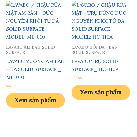
LAVABO ÂM BÀN SOLID
LAVABO NỔI ĐẶT BÀN
SURFACE
SOLID SURFACE
LAVABO VUÔNG ÂM BÀN
LAVABO TRỤ SOLID
– ĐÁ SOLID SURFACE _
SURFACE_ HC-110A
ML-010
Được
xếp
Xem sản phẩm
Được
hạng
xếp
0
Xem sản phẩm
hạng
5
0
sao
5
sao