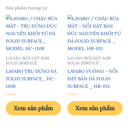
Sản phẩm tương tự
LAVABO NỔI ĐẶT BÀN
LAVABO NỔI ĐẶT BÀN
SOLID SURFACE
SOLID SURFACE
LAVABO TRỤ ĐỨNG ĐÁ
LAVABO VUÔNG – NỔI
SOLID SURFACE_ HC-
ĐẶT BÀN ĐÁ SOLID
110B
SURFACE _ HR-011
Được
Được
xếp
xếp
Xem sản phẩm
Xem sản phẩm
hạng
hạng
0
0
5
5
sao
sao