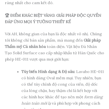
ràng nhất cho cam kết đó.
🏆 ĐIỂM KHÁC BIỆT VÀNG: GIẢI PHÁP ĐỘC QUYỀN
ĐÁP ỨNG MỌI Ý TƯỞNG THIẾT KẾ
Với AH, không gian của bạn là độc nhất vô nhị. Chúng
tôi không chỉ bán sản phẩm, mà mang đến
Giải pháp
Thẩm mỹ Cá nhân hóa
toàn diện. Vật liệu Đá Nhân
Tạo Solid Surface cao cấp nhập khẩu từ Hàn Quốc cho
phép HE-011 vượt qua mọi giới hạn:
Tùy biến Hình dạng & Độ sâu:
Lavabo HE-011
có hình dáng Oval mềm mại. Tuy nhiên, bạn
có thể tùy chỉnh độ cong của viền, độ dốc
của lòng chậu, hay thậm chí là kết hợp với
các hình học khác để tạo nên một
form dáng
hoàn toàn mới lạ
và phù hợp với phong cách