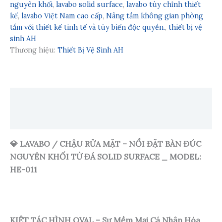
nguyên khối
,
lavabo solid surface
,
lavabo tùy chỉnh thiết
kế
,
lavabo Việt Nam cao cấp
,
Nâng tầm không gian phòng
tắm với thiết kế tinh tế và tùy biến độc quyền.
,
thiết bị vệ
sinh AH
Thương hiệu:
Thiết Bị Vệ Sinh AH
Mô tả
Đánh giá (0)
💎
LAVABO / CHẬU RỬA MẶT – NỔI ĐẶT BÀN ĐÚC
NGUYÊN KHỐI TỪ ĐÁ SOLID SURFACE _ MODEL:
HE-011
KIỆT TÁC HÌNH OVAL – Sự Mềm Mại Cá Nhân Hóa