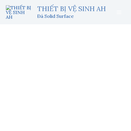
Nhảy
THIẾT BỊ VỆ SINH AH
tới
Đá Solid Surface
nội
dung