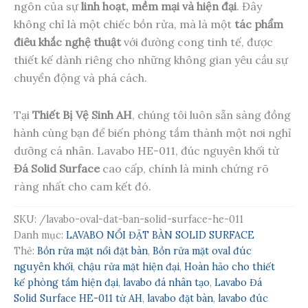
ngôn của sự
linh hoạt, mềm mại và hiện đại
. Đây
không chỉ là một chiếc bồn rửa, mà là một
tác phẩm
điêu khắc nghệ thuật
với đường cong tinh tế, được
thiết kế dành riêng cho những không gian yêu cầu sự
chuyển động và phá cách.
Tại
Thiết Bị Vệ Sinh AH
, chúng tôi luôn sẵn sàng đồng
hành cùng bạn để biến phòng tắm thành một nơi nghỉ
dưỡng cá nhân. Lavabo HE-011, đúc nguyên khối từ
Đá Solid Surface
cao cấp, chính là minh chứng rõ
ràng nhất cho cam kết đó.
SKU:
/lavabo-oval-dat-ban-solid-surface-he-011
Danh mục:
LAVABO NỔI ĐẶT BÀN SOLID SURFACE
Thẻ:
Bồn rửa mặt nổi đặt bàn
,
Bồn rửa mặt oval đúc
nguyên khối
,
chậu rửa mặt hiện đại
,
Hoàn hảo cho thiết
kế phòng tắm hiện đại
,
lavabo đá nhân tạo
,
Lavabo Đá
Solid Surface HE-011 từ AH
,
lavabo đặt bàn
,
lavabo đúc