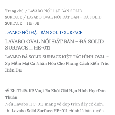
Trang chủ
/
LAVABO NỔI ĐẶT BÀN SOLID
SURFACE
/ LAVABO OVAL NỔI ĐẶT BÀN – ĐÁ SOLID
SURFACE _ HE-011
LAVABO NỔI ĐẶT BÀN SOLID SURFACE
LAVABO OVAL NỔI ĐẶT BÀN – ĐÁ SOLID
SURFACE _ HE-011
LAVABO ĐÁ SOLID SURFACE KIỆT TÁC HÌNH OVAL –
Sự Mềm Mại Cá Nhân Hóa Cho Phong Cách Kiến Trúc
Hiện Đại
🌟 Khi Thiết Kế Vượt Ra Khỏi Giới Hạn Hình Học Đơn
Thuần
Nếu Lavabo HC-011 mang vẻ đẹp tròn đầy cổ điển,
thì
Lavabo Solid Surface HE-011
chính là bản tuyên