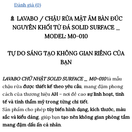
Đánh giá (0)
🚿
LAVABO / CHẬU RỬA MẶT ÂM BÀN ĐÚC
NGUYÊN KHỐI TỪ ĐÁ SOLID SURFACE _
MODEL:
M0-010
TỰ DO SÁNG TẠO KHÔNG GIAN RIÊNG CỦA
BẠN
LAVABO CHỮ NHẬT SOLID SURFACE _ M0-010
là mẫu
chậu rửa
được thiết kế theo yêu cầu
, mang đậm phong
cách của thương hiệu
AH
– nơi đề cao
sự linh hoạt, tinh
tế và tính thẩm mỹ trong từng chi tiết
.
Sản phẩm cho phép
tùy biến hình dạng, kích thước, màu
sắc và kiểu dáng
, giúp bạn
tạo nên không gian phòng tắm
mang đậm dấu ấn cá nhân
.