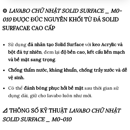
⚙️
LAVABO CHỮ NHẬT SOLID SURFACE _ M0-
010
ĐƯỢC ĐÚC NGUYÊN KHỐI TỪ ĐÁ SOLID
SURFACAE CAO CẤP
Sử dụng
đá nhân tạo Solid Surface
với
keo Acrylic và
bột đá tự nhiên
, đem lại
độ bền cao, kết cấu liền mạch
và bề mặt sang trọng
.
Chống thấm nước, kháng khuẩn, chống trầy xước và dễ
vệ sinh.
Có thể
đánh bóng phục hồi bề mặt
sau thời gian sử
dụng dài, giữ cho lavabo luôn như mới.
📐 THÔNG SỐ KỸ THUẬT
LAVABO CHỮ NHẬT
SOLID SURFACE _ M0-010