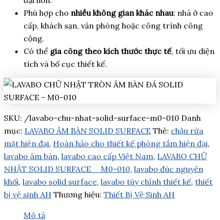
Phù hợp cho
nhiều không gian khác nhau
: nhà ở cao
cấp, khách sạn, văn phòng hoặc công trình công
cộng.
Có thể
gia công theo kích thước thực tế
, tối ưu diện
tích và bố cục thiết kế.
SKU:
/lavabo-chu-nhat-solid-surface-m0-010
Danh
mục:
LAVABO ÂM BÀN SOLID SURFACE
Thẻ:
chậu rửa
mặt hiện đại
,
Hoàn hảo cho thiết kế phòng tắm hiện đại
,
lavabo âm bàn
,
lavabo cao cấp Việt Nam
,
LAVABO CHỮ
NHẬT SOLID SURFACE _ M0-010
,
lavabo đúc nguyên
khối
,
lavabo solid surface
,
lavabo tùy chỉnh thiết kế
,
thiết
bị vệ sinh AH
Thương hiệu:
Thiết Bị Vệ Sinh AH
Mô tả