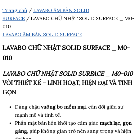
Trang chủ
/
LAVABO ÂM BÀN SOLID
SURFACE
/ LAVABO CHỮ NHẬT SOLID SURFACE _ M0-
010
LAVABO ÂM BÀN SOLID SURFACE
LAVABO CHỮ NHẬT SOLID SURFACE _ M0-
010
LAVABO CHỮ NHẬT SOLID SURFACE _ M0-010
VỚI THIẾT KẾ – LINH HOẠT, HIỆN ĐẠI VÀ TINH
GỌN
Dáng chậu
vuông bo mềm mại
, cân đối giữa sự
mạnh mẽ và tinh tế.
Phần mặt bàn liền khối tạo cảm giác
mạch lạc, gọn
gàng
, giúp không gian trở nên sang trọng và hiện
đại hơn.