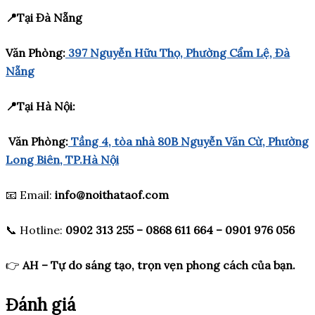
📍Tại Đà Nẵng
Văn Phòng:
397 Nguyễn Hữu Thọ, Phường Cẩm Lệ, Đà
Nẵng
📍Tại Hà Nội:
Văn Phòng:
Tầng 4, tòa nhà 80B Nguyễn Văn Cừ, Phường
Long Biên, TP.Hà Nội
📧 Email:
info@noithataof.com
📞 Hotline:
0902 313 255 – 0868 611 664 – 0901 976 056
👉
AH – Tự do sáng tạo, trọn vẹn phong cách của bạn.
Đánh giá