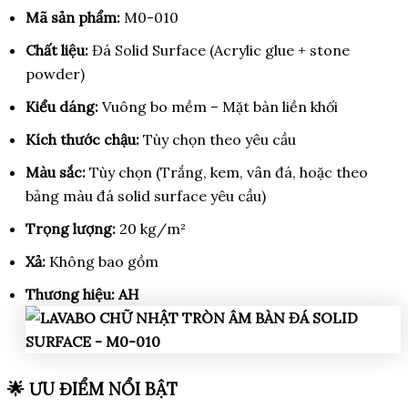
Mã sản phẩm:
M0-010
Chất liệu:
Đá Solid Surface (Acrylic glue + stone
powder)
Kiểu dáng:
Vuông bo mềm – Mặt bàn liền khối
Kích thước chậu:
Tùy chọn theo yêu cầu
Màu sắc:
Tùy chọn (Trắng, kem, vân đá, hoặc theo
bảng màu đá solid surface yêu cầu)
Trọng lượng:
20 kg/m²
Xả:
Không bao gồm
Thương hiệu:
AH
🌟 ƯU ĐIỂM NỔI BẬT