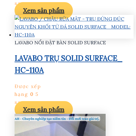
sao
Xem sản phẩm
LAVABO NỔI ĐẶT BÀN SOLID SURFACE
LAVABO TRỤ SOLID SURFACE_
HC-110A
Được xếp
hạng
0
5
sao
Xem sản phẩm