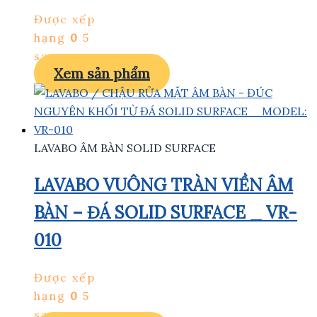
Được xếp
hạng
0
5
sao
Xem sản phẩm
LAVABO ÂM BÀN SOLID SURFACE
LAVABO VUÔNG TRÀN VIỀN ÂM
BÀN – ĐÁ SOLID SURFACE _ VR-
010
Được xếp
hạng
0
5
sao