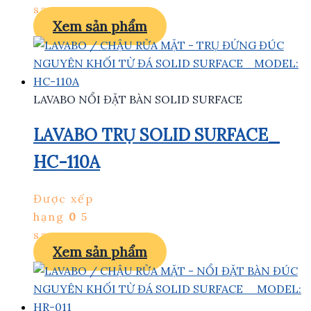
sao
Xem sản phẩm
LAVABO NỔI ĐẶT BÀN SOLID SURFACE
LAVABO TRỤ SOLID SURFACE_
HC-110A
Được xếp
hạng
0
5
sao
Xem sản phẩm