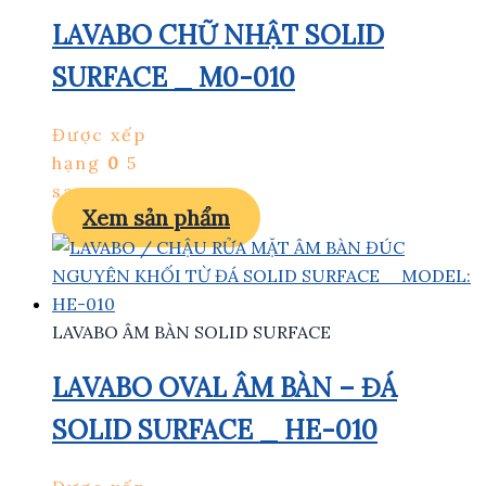
LAVABO CHỮ NHẬT SOLID
SURFACE _ M0-010
Được xếp
hạng
0
5
sao
Xem sản phẩm
LAVABO ÂM BÀN SOLID SURFACE
LAVABO OVAL ÂM BÀN – ĐÁ
SOLID SURFACE _ HE-010