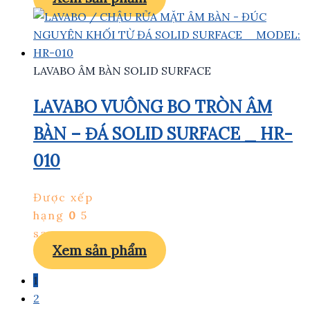
LAVABO ÂM BÀN SOLID SURFACE
LAVABO VUÔNG BO TRÒN ÂM
BÀN – ĐÁ SOLID SURFACE _ HR-
010
Được xếp
hạng
0
5
sao
Xem sản phẩm
1
2