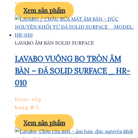
sao
Xem sản phẩm
LAVABO ÂM BÀN SOLID SURFACE
LAVABO VUÔNG BO TRÒN ÂM
BÀN – ĐÁ SOLID SURFACE _ HR-
010
Được xếp
hạng
0
5
sao
Xem sản phẩm