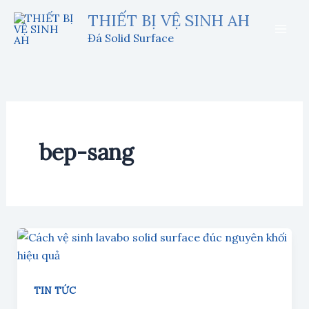
Nhảy
THIẾT BỊ VỆ SINH AH
tới
Đá Solid Surface
nội
dung
bep-sang
TIN TỨC