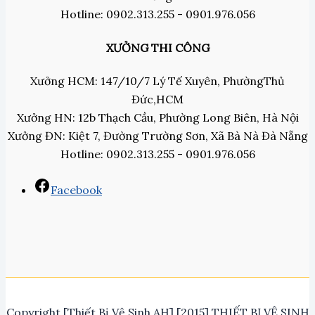
Hotline: 0902.313.255 - 0901.976.056
XƯỞNG THI CÔNG
Xưởng HCM: 147/10/7 Lý Tế Xuyên, PhườngThủ
Đức,HCM
Xưởng HN: 12b Thạch Cầu, Phường Long Biên, Hà Nội
Xưởng ĐN: Kiệt 7, Đường Trường Sơn, Xã Bà Nà Đà Nẵng
Hotline: 0902.313.255 - 0901.976.056
Facebook
Copyright [Thiết Bị Vệ Sinh AH] [2015] THIẾT BỊ VỆ SINH