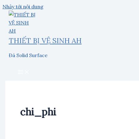
Nhảy tới nội dung
THIẾT BỊ VỆ SINH AH
Đá Solid Surface
chi_phi