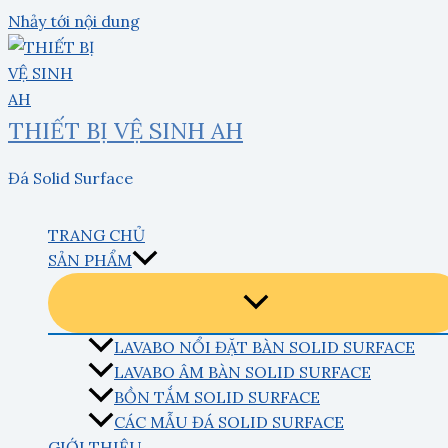
Nhảy tới nội dung
THIẾT BỊ VỆ SINH AH
Đá Solid Surface
TRANG CHỦ
SẢN PHẨM
LAVABO NỔI ĐẶT BÀN SOLID SURFACE
LAVABO ÂM BÀN SOLID SURFACE
BỒN TẮM SOLID SURFACE
CÁC MẪU ĐÁ SOLID SURFACE
GIỚI THIỆU