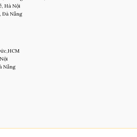
, Hà Nội
, Đà Nẵng
 Đức,HCM
 Nội
Đà Nẵng