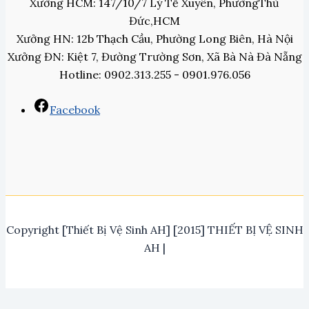
Xưởng HCM: 147/10/7 Lý Tế Xuyên, PhườngThủ
Đức,HCM
Xưởng HN: 12b Thạch Cầu, Phường Long Biên, Hà Nội
Xưởng ĐN: Kiệt 7, Đường Trường Sơn, Xã Bà Nà Đà Nẵng
Hotline: 0902.313.255 - 0901.976.056
Facebook
Copyright [Thiết Bị Vệ Sinh AH] [2015] THIẾT BỊ VỆ SINH
AH |