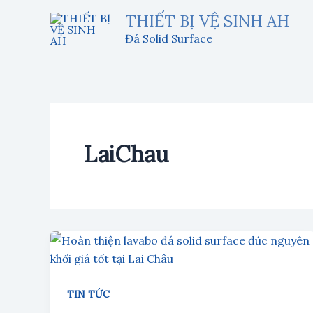
Nhảy
THIẾT BỊ VỆ SINH AH
tới
Đá Solid Surface
nội
dung
LaiChau
TIN TỨC