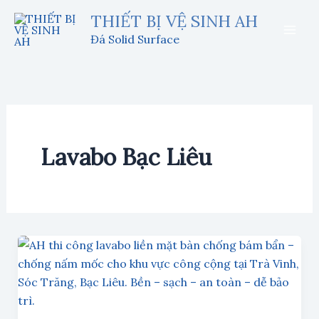
Nhảy
THIẾT BỊ VỆ SINH AH
tới
Đá Solid Surface
nội
dung
Lavabo Bạc Liêu