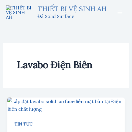
Nhảy
THIẾT BỊ VỆ SINH AH
tới
Đá Solid Surface
nội
dung
Lavabo Điện Biên
TIN TỨC