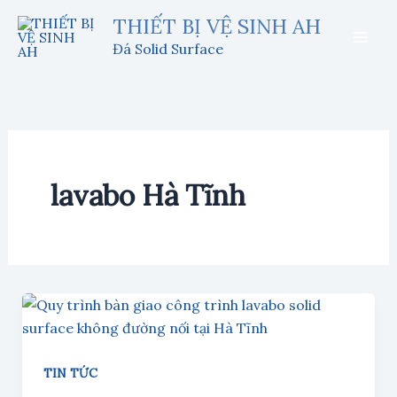
Nhảy
THIẾT BỊ VỆ SINH AH
tới
Đá Solid Surface
nội
dung
lavabo Hà Tĩnh
TIN TỨC