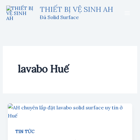
Nhảy
THIẾT BỊ VỆ SINH AH
tới
Đá Solid Surface
nội
dung
lavabo Huế
TIN TỨC