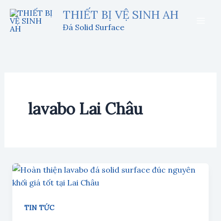
Nhảy
THIẾT BỊ VỆ SINH AH
tới
Đá Solid Surface
nội
dung
lavabo Lai Châu
TIN TỨC