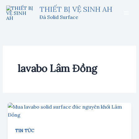
Nhảy
THIẾT BỊ VỆ SINH AH
tới
Đá Solid Surface
nội
dung
lavabo Lâm Đồng
TIN TỨC