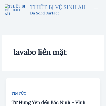
Nhảy
THIẾT BỊ VỆ SINH AH
tới
Đá Solid Surface
nội
dung
lavabo liền mặt
TIN TỨC
Từ Hưng Yên đến Bắc Ninh – Vĩnh