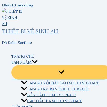
Nhảy tới nội dung
THIẾT BỊ VỆ SINH AH
Đá Solid Surface
TRANG CHỦ
SẢN PHẨM
LAVABO NỔI ĐẶT BÀN SOLID SURFACE
LAVABO ÂM BÀN SOLID SURFACE
BỒN TẮM SOLID SURFACE
CÁC MẪU ĐÁ SOLID SURFACE
GIỚI THIỆU