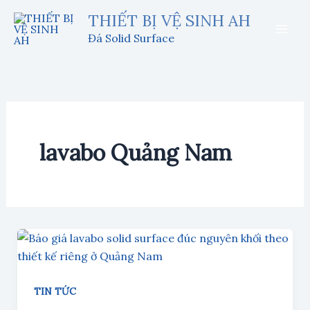
Nhảy
THIẾT BỊ VỆ SINH AH
tới
Đá Solid Surface
nội
dung
lavabo Quảng Nam
TIN TỨC