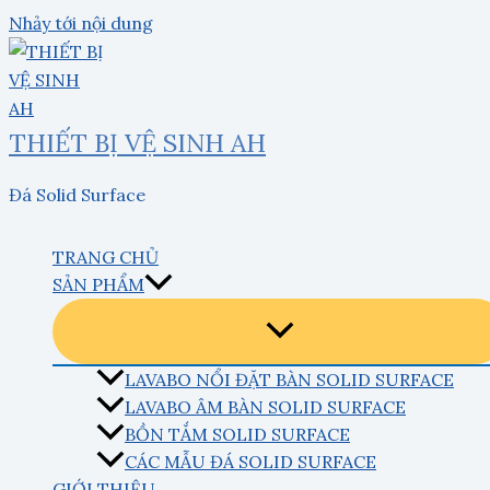
Nhảy tới nội dung
THIẾT BỊ VỆ SINH AH
Đá Solid Surface
TRANG CHỦ
SẢN PHẨM
LAVABO NỔI ĐẶT BÀN SOLID SURFACE
LAVABO ÂM BÀN SOLID SURFACE
BỒN TẮM SOLID SURFACE
CÁC MẪU ĐÁ SOLID SURFACE
GIỚI THIỆU