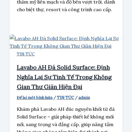
thẩm mỹ liền mạch và độ bền vượt trội, dành
cho biệt thự, resort và công trình cao cấp.
TIN TỨC
Lavabo AH Đá Solid Surface: Định
Nghĩa Lại Sự Tinh Tế Trong Không
Gian Thư Giãn Hiện Đại
Để lại một bình luận
/
TIN TỨC
/
admin
Khám phá Lavabo AH đúc nguyên khối từ đá
Solid Surface – giải pháp thiết kế không mối
nối, sang trọng và đẳng cấp, giúp nâng tầm
không gian phòng tắm hiện đại thành nơi