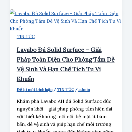
TIN TỨC
Lavabo Đá Solid Surface – Giải
Pháp Toàn Diện Cho Phòng Tắm Dễ
Vệ Sinh Và Hạn Chế Tích Tụ Vi
Khuẩn
Để lại một bình luận
/
TIN TỨC
/
admin
Khám phá Lavabo AH đá Solid Surface đúc
nguyên khối – giải pháp phòng tắm hiện đại
với thiết kế không mối nối, bề mặt ít bám
bẩn, dễ vệ sinh và giúp hạn chế môi trường
tích tụ vi khuẩn, mang đến không gian sống