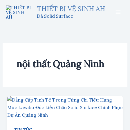
Nhảy
THIẾT BỊ VỆ SINH AH
tới
Đá Solid Surface
nội
dung
nội thất Quảng Ninh
TIN TỨC