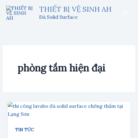
Nhảy
THIẾT BỊ VỆ SINH AH
tới
Đá Solid Surface
nội
dung
phòng tắm hiện đại
TIN TỨC