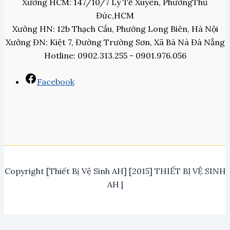
Xưởng HCM: 147/10/7 Lý Tế Xuyên, PhườngThủ
Đức,HCM
Xưởng HN: 12b Thạch Cầu, Phường Long Biên, Hà Nội
Xưởng ĐN: Kiệt 7, Đường Trường Sơn, Xã Bà Nà Đà Nẵng
Hotline: 0902.313.255 - 0901.976.056
Facebook
Copyright [Thiết Bị Vệ Sinh AH] [2015] THIẾT BỊ VỆ SINH
AH |