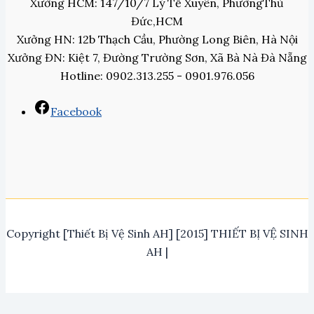
Xưởng HCM: 147/10/7 Lý Tế Xuyên, PhườngThủ
Đức,HCM
Xưởng HN: 12b Thạch Cầu, Phường Long Biên, Hà Nội
Xưởng ĐN: Kiệt 7, Đường Trường Sơn, Xã Bà Nà Đà Nẵng
Hotline: 0902.313.255 - 0901.976.056
Facebook
Copyright [Thiết Bị Vệ Sinh AH] [2015] THIẾT BỊ VỆ SINH
AH |