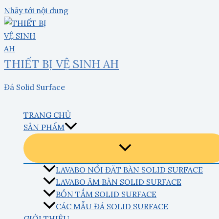
Nhảy tới nội dung
THIẾT BỊ VỆ SINH AH
Đá Solid Surface
TRANG CHỦ
SẢN PHẨM
LAVABO NỔI ĐẶT BÀN SOLID SURFACE
LAVABO ÂM BÀN SOLID SURFACE
BỒN TẮM SOLID SURFACE
CÁC MẪU ĐÁ SOLID SURFACE
GIỚI THIỆU