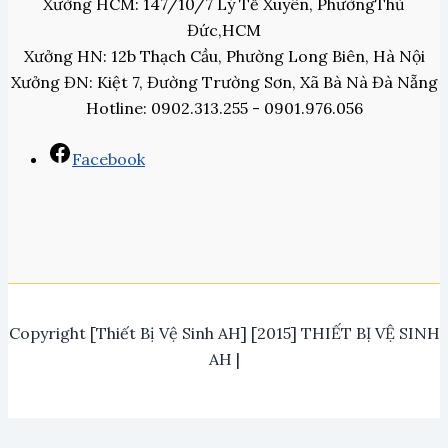
Xưởng HCM: 147/10/7 Lý Tế Xuyên, PhườngThủ
Đức,HCM
Xưởng HN: 12b Thạch Cầu, Phường Long Biên, Hà Nội
Xưởng ĐN: Kiệt 7, Đường Trường Sơn, Xã Bà Nà Đà Nẵng
Hotline: 0902.313.255 - 0901.976.056
Facebook
Copyright [Thiết Bị Vệ Sinh AH] [2015] THIẾT BỊ VỆ SINH
AH |