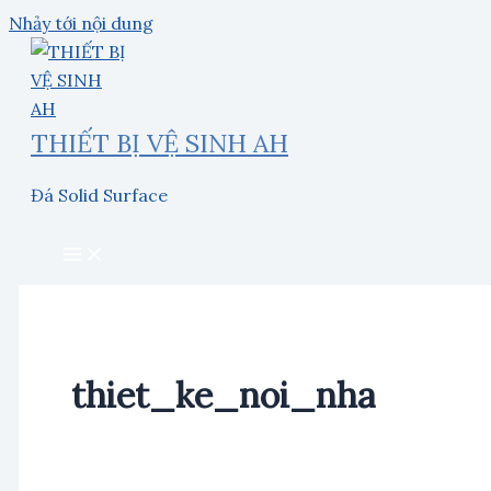
Nhảy tới nội dung
THIẾT BỊ VỆ SINH AH
Đá Solid Surface
thiet_ke_noi_nha