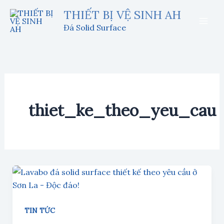
Nhảy
THIẾT BỊ VỆ SINH AH
tới
Đá Solid Surface
nội
dung
thiet_ke_theo_yeu_cau
TIN TỨC