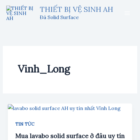
Nhảy
THIẾT BỊ VỆ SINH AH
tới
Đá Solid Surface
nội
dung
Vinh_Long
TIN TỨC
Mua lavabo solid surface ở đâu uy tín