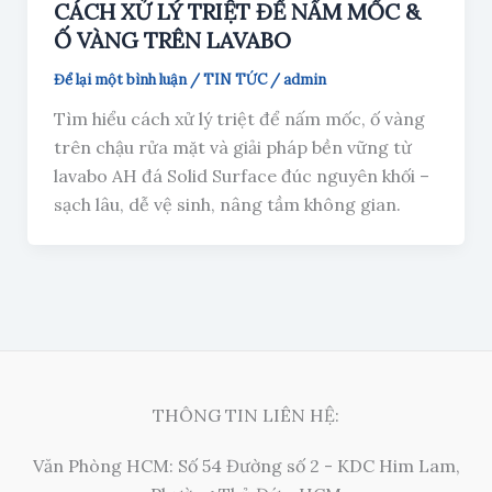
CÁCH XỬ LÝ TRIỆT ĐỂ NẤM MỐC &
Ố VÀNG TRÊN LAVABO
Để lại một bình luận
/
TIN TỨC
/
admin
Tìm hiểu cách xử lý triệt để nấm mốc, ố vàng
trên chậu rửa mặt và giải pháp bền vững từ
lavabo AH đá Solid Surface đúc nguyên khối –
sạch lâu, dễ vệ sinh, nâng tầm không gian.
THÔNG TIN LIÊN HỆ:
Văn Phòng HCM: Số 54 Đường số 2 - KDC Him Lam,