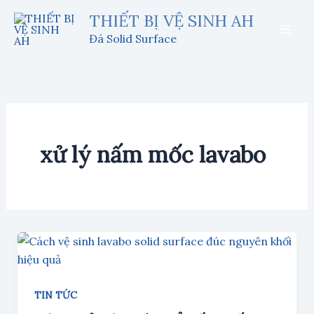
Nhảy
THIẾT BỊ VỆ SINH AH
tới
Đá Solid Surface
nội
dung
xử lý nấm mốc lavabo
TIN TỨC