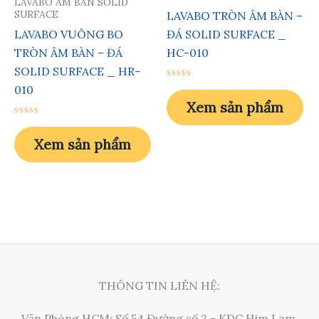
LAVABO ÂM BÀN SOLID
SURFACE
LAVABO TRÒN ÂM BÀN –
LAVABO VUÔNG BO
ĐÁ SOLID SURFACE _
TRÒN ÂM BÀN – ĐÁ
HC-010
SOLID SURFACE _ HR-
Được
010
xếp
Xem sản phẩm
hạng
0
Được
5
xếp
sao
Xem sản phẩm
hạng
0
5
sao
THÔNG TIN LIÊN HỆ:
Văn Phòng HCM: Số 54 Đường số 2 - KDC Him Lam,