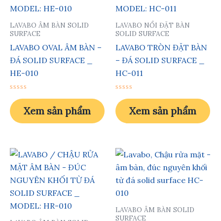
LAVABO ÂM BÀN SOLID
LAVABO NỔI ĐẶT BÀN
SURFACE
SOLID SURFACE
LAVABO OVAL ÂM BÀN –
LAVABO TRÒN ĐẶT BÀN
ĐÁ SOLID SURFACE _
– ĐÁ SOLID SURFACE _
HE-010
HC-011
Được
Được
xếp
xếp
Xem sản phẩm
Xem sản phẩm
hạng
hạng
0
0
5
5
sao
sao
LAVABO ÂM BÀN SOLID
SURFACE