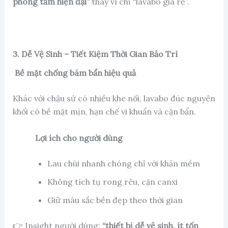
phòng tắm hiện đại”
thay vì chỉ “lavabo giá rẻ”.
3. Dễ Vệ Sinh – Tiết Kiệm Thời Gian Bảo Trì
Bề mặt chống bám bẩn hiệu quả
Khác với chậu sứ có nhiều khe nối, lavabo đúc nguyên
khối có bề mặt mịn, hạn chế vi khuẩn và cặn bẩn.
Lợi ích cho người dùng
Lau chùi nhanh chóng chỉ với khăn mềm
Không tích tụ rong rêu, cặn canxi
Giữ màu sắc bền đẹp theo thời gian
👉 Insight người dùng:
“thiết bị dễ vệ sinh, ít tốn