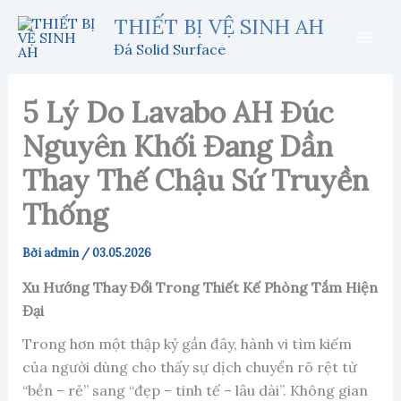
Nhảy
THIẾT BỊ VỆ SINH AH
tới
Đá Solid Surface
nội
dung
5 Lý Do Lavabo AH Đúc
Nguyên Khối Đang Dần
Thay Thế Chậu Sứ Truyền
Thống
Bởi
admin
/
03.05.2026
Xu Hướng Thay Đổi Trong Thiết Kế Phòng Tắm Hiện
Đại
Trong hơn một thập kỷ gần đây, hành vi tìm kiếm
của người dùng cho thấy sự dịch chuyển rõ rệt từ
“bền – rẻ” sang “đẹp – tinh tế – lâu dài”. Không gian