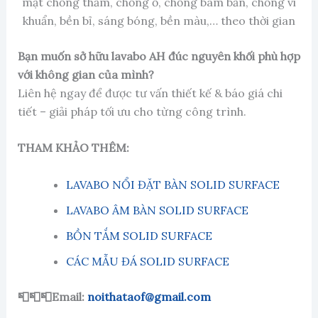
mặt chống thấm, chống ố, chống bám bẩn, chống vi
khuẩn, bền bỉ, sáng bóng, bền màu,… theo thời gian
Bạn muốn sở hữu lavabo AH đúc nguyên khối phù hợp
với không gian của mình?
Liên hệ ngay để được tư vấn thiết kế & báo giá chi
tiết – giải pháp tối ưu cho từng công trình.
THAM KHẢO THÊM:
LAVABO NỔI ĐẶT BÀN SOLID SURFACE
LAVABO ÂM BÀN SOLID SURFACE
BỒN TẮM SOLID SURFACE
CÁC MẪU ĐÁ SOLID SURFACE
📮📮📮Email:
noithataof@gmail.com