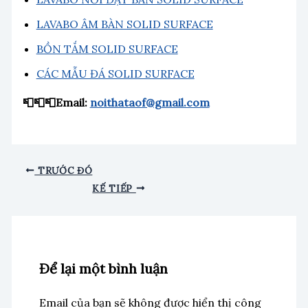
LAVABO ÂM BÀN SOLID SURFACE
BỒN TẮM SOLID SURFACE
CÁC MẪU ĐÁ SOLID SURFACE
📮📮📮Email:
noithataof@gmail.com
TRƯỚC ĐÓ
KẾ TIẾP
Để lại một bình luận
Email của bạn sẽ không được hiển thị công