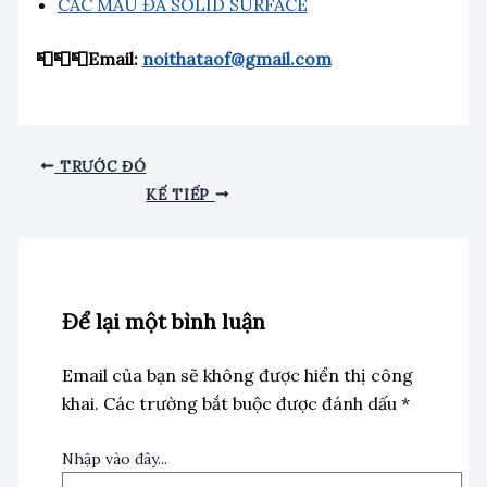
CÁC MẪU ĐÁ SOLID SURFACE
📮📮📮Email:
noithataof@gmail.com
TRƯỚC ĐÓ
KẾ TIẾP
Để lại một bình luận
Email của bạn sẽ không được hiển thị công
khai.
Các trường bắt buộc được đánh dấu
*
Nhập vào đây...