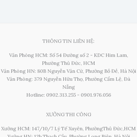
THÔNG TIN LIÊN HỆ:
Văn Phòng HCM: Số 54 Đường số 2 - KDC Him Lam,
Phường Thủ Đức, HCM
Văn Phòng HN: 80B Nguyễn Văn Cừ, Phường Bồ Đề, Hà Nội
Văn Phòng: 379 Nguyễn Hữu Thọ, Phường Cẩm Lệ, Đà
Nẵng
Hotline: 0902.313.255 - 0901.976.056
XƯỞNG THI CÔNG
Xưởng HCM: 147/10/7 Lý Tế Xuyên, PhườngThủ Đức,HCM
Xưởng HN: 12b Thạch Cầu, Phường Long Biên, Hà Nội