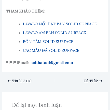
THAM KHẢO THÊM:
LAVABO NỔI ĐẶT BÀN SOLID SURFACE
LAVABO ÂM BÀN SOLID SURFACE
BỒN TẮM SOLID SURFACE
CÁC MẪU ĐÁ SOLID SURFACE
📮📮📮Email:
noithataof@gmail.com
TRƯỚC ĐÓ
KẾ TIẾP
Để lại một bình luận