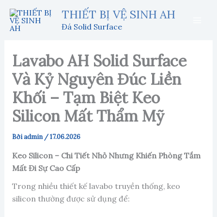
Nhảy
THIẾT BỊ VỆ SINH AH
tới
Đá Solid Surface
nội
dung
Lavabo AH Solid Surface
Và Kỷ Nguyên Đúc Liền
Khối – Tạm Biệt Keo
Silicon Mất Thẩm Mỹ
Bởi
admin
/
17.06.2026
Keo Silicon – Chi Tiết Nhỏ Nhưng Khiến Phòng Tắm
Mất Đi Sự Cao Cấp
Trong nhiều thiết kế lavabo truyền thống, keo
silicon thường được sử dụng để: