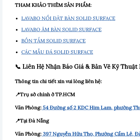
THAM KHẢO THÊM SẢN PHẨM:
LAVABO NỔI ĐẶT BÀN SOLID SURFACE
LAVABO ÂM BÀN SOLID SURFACE
BỒN TẮM SOLID SURFACE
CÁC MẪU ĐÁ SOLID SURFACE
📞 Liên Hệ Nhận Báo Giá & Bản Vẽ Kỹ Thuật 
Thông tin chi tiết xin vui lòng liên hệ:
📍Trụ sở chính ở TP.HCM
Văn Phòng:
54 Đường số 2 KDC Him Lam, phường Th
📍Tại Đà Nẵng
Văn Phòng:
397 Nguyễn Hữu Thọ, Phường Cẩm Lệ, Đ