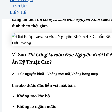
Tần suất sử dụng dày đặc
TIN TỨC
LIÊN HỆ
Vì vậy, các chủ đầu tư khu nghỉ dưỡng, khách sạn, khu
càng ưu tiên
thi công
Lavabo Đúc Nguyên Khối
Solid 
định theo thời gian.
Vì Sao
Thi Công Lavabo Đúc Nguyên Khối
từ 
Án Kỹ Thuật Cao?
✔ 1. Đúc nguyên khối – không mối nối, không bong mép
Lavabo được đúc liền với mặt bàn:
Không tạo khe hở
Không lo ngấm nước