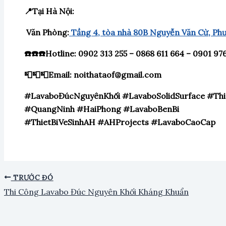
📍Tại Hà Nội:
Văn Phòng:
Tầng 4, tòa nhà 80B Nguyễn Văn Cừ, Ph
☎️☎️☎️Hotline: 0902 313 255 – 0868 611 664 – 0901 97
📮📮📮Email: noithataof@gmail.com
#LavaboĐúcNguyênKhối #LavaboSolidSurface #Th
#QuangNinh #HaiPhong #LavaboBenBi
#ThietBiVeSinhAH #AHProjects #LavaboCaoCap
TRƯỚC ĐÓ
Thi Công Lavabo Đúc Nguyên Khối Kháng Khuẩn