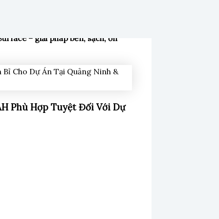
 dịch vụ tại hai khu vực này ngày
Surface – giải pháp bền, sạch, ổn
AH Phù Hợp Tuyệt Đối Với Dự