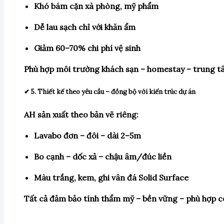
Khó bám cặn xà phòng, mỹ phẩm
Dễ lau sạch chỉ với khăn ẩm
Giảm 60–70% chi phí vệ sinh
Phù hợp môi trường khách sạn – homestay – trung t
✔ 5. Thiết kế theo yêu cầu – đồng bộ với kiến trúc dự án
AH sản xuất theo bản vẽ riêng:
Lavabo đơn – đôi – dài 2–5m
Bo cạnh – dốc xả – chậu âm/đúc liền
Màu trắng, kem, ghi vân đá Solid Surface
Tất cả đảm bảo tính thẩm mỹ – bền vững – phù hợp 