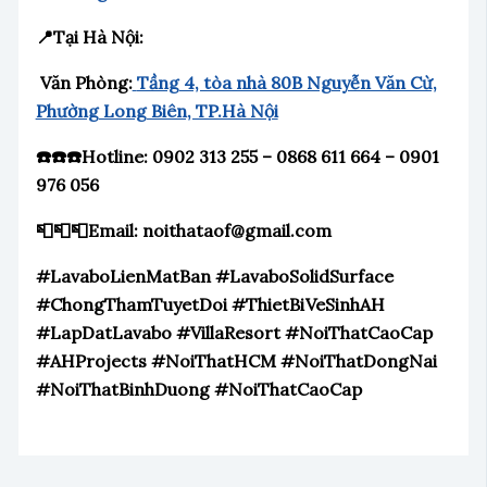
📍Tại Hà Nội:
Văn Phòng:
Tầng 4, tòa nhà 80B Nguyễn Văn Cừ,
Phường Long Biên, TP.Hà Nội
☎️☎️☎️Hotline: 0902 313 255 – 0868 611 664 – 0901
976 056
📮📮📮Email: noithataof@gmail.com
#LavaboLienMatBan #LavaboSolidSurface
#ChongThamTuyetDoi #ThietBiVeSinhAH
#LapDatLavabo #VillaResort #NoiThatCaoCap
#AHProjects #NoiThatHCM #NoiThatDongNai
#NoiThatBinhDuong #NoiThatCaoCap