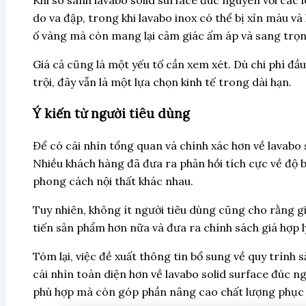
do va đập, trong khi lavabo inox có thể bị xỉn màu v
ố vàng mà còn mang lại cảm giác ấm áp và sang trọng
Giá cả cũng là một yếu tố cần xem xét. Dù chi phí đầ
trội, đây vẫn là một lựa chọn kinh tế trong dài hạn.
Ý kiến từ người tiêu dùng
Để có cái nhìn tổng quan và chính xác hơn về lavabo 
Nhiều khách hàng đã đưa ra phản hồi tích cực về độ 
phong cách nội thất khác nhau.
Tuy nhiên, không ít người tiêu dùng cũng cho rằng gi
tiến sản phẩm hơn nữa và đưa ra chính sách giá hợp l
Tóm lại, việc đề xuất thông tin bổ sung về quy trình s
cái nhìn toàn diện hơn về lavabo solid surface đúc 
phù hợp mà còn góp phần nâng cao chất lượng phục v