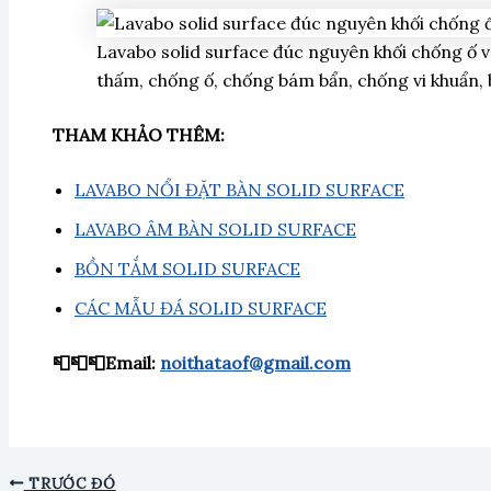
Lavabo solid surface đúc nguyên khối chống ố v
thấm, chống ố, chống bám bẩn, chống vi khuẩn, 
THAM KHẢO THÊM:
LAVABO NỔI ĐẶT BÀN SOLID SURFACE
LAVABO ÂM BÀN SOLID SURFACE
BỒN TẮM SOLID SURFACE
CÁC MẪU ĐÁ SOLID SURFACE
📮📮📮Email:
noithataof@gmail.com
TRƯỚC ĐÓ