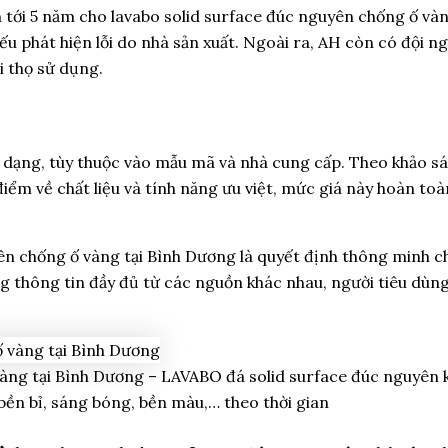
n tới 5 năm cho lavabo solid surface đúc nguyên chống ố và
ếu phát hiện lỗi do nhà sản xuất. Ngoài ra, AH còn có đội ng
i thọ sử dụng.
đa dạng, tùy thuộc vào mẫu mã và nhà cung cấp. Theo khảo sá
điểm về chất liệu và tính năng ưu việt, mức giá này hoàn t
.
uyên chống ố vàng tại Bình Dương là quyết định thông minh c
thông tin đầy đủ từ các nguồn khác nhau, người tiêu dùng 
àng tại Bình Dương – LAVABO đá solid surface đúc nguyên kh
bền bỉ, sáng bóng, bền màu,… theo thời gian