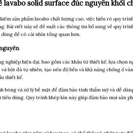
về lavabo solid surface đúc nguyên khối 
kiếm sản phẩm lavabo chất lượng cao, việc hiểu rõ quy trìn
 Bài viết này sẽ đề xuất các thông tin bổ sung về quy trình
u dùng để có cái nhìn tổng quan hơn.
 nguyên
 nghiệp hiện đại, bao gồm các khâu từ thiết kế, lựa chọn ng
và bột đá tự nhiên, tạo nên độ bền và khả năng chống ố vàng
u thiết kế.
h bóng và xử lý bề mặt để đảm bảo tính thẩm mỹ và dễ dàng 
 tiêu dùng. Quy trình khép kín này giúp đảm bảo mọi sản ph
loại lavabo như gốm sứ hay inox, có thể thấy rõ những ưu đ