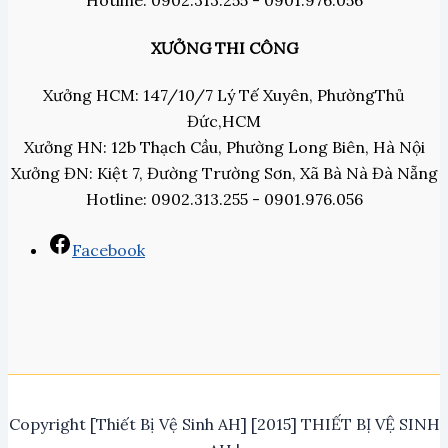
Hotline: 0902.313.255 - 0901.976.056
XƯỞNG THI CÔNG
Xưởng HCM: 147/10/7 Lý Tế Xuyên, PhườngThủ
Đức,HCM
Xưởng HN: 12b Thạch Cầu, Phường Long Biên, Hà Nội
Xưởng ĐN: Kiệt 7, Đường Trường Sơn, Xã Bà Nà Đà Nẵng
Hotline: 0902.313.255 - 0901.976.056
Facebook
Copyright [Thiết Bị Vệ Sinh AH] [2015] THIẾT BỊ VỆ SINH