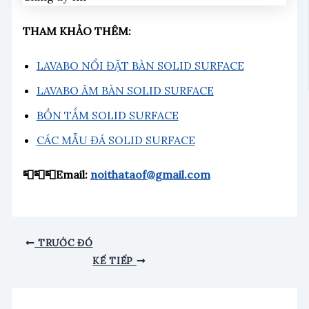
THAM KHẢO THÊM:
LAVABO NỔI ĐẶT BÀN SOLID SURFACE
LAVABO ÂM BÀN SOLID SURFACE
BỒN TẮM SOLID SURFACE
CÁC MẪU ĐÁ SOLID SURFACE
📮📮📮Email:
noithataof@gmail.com
TRƯỚC ĐÓ
KẾ TIẾP