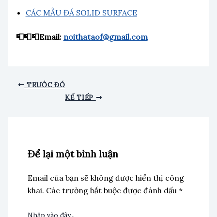
CÁC MẪU ĐÁ SOLID SURFACE
📮📮📮Email:
noithataof@gmail.com
TRƯỚC ĐÓ
KẾ TIẾP
Để lại một bình luận
Email của bạn sẽ không được hiển thị công
khai.
Các trường bắt buộc được đánh dấu
*
Nhập vào đây...