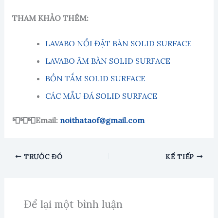
THAM KHẢO THÊM:
LAVABO NỔI ĐẶT BÀN SOLID SURFACE
LAVABO ÂM BÀN SOLID SURFACE
BỒN TẮM SOLID SURFACE
CÁC MẪU ĐÁ SOLID SURFACE
📮📮📮Email:
noithataof@gmail.com
TRƯỚC ĐÓ
KẾ TIẾP
Để lại một bình luận