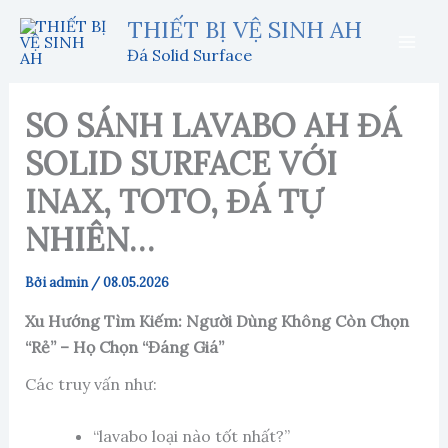
Nhảy
THIẾT BỊ VỆ SINH AH
tới
Đá Solid Surface
nội
dung
SO SÁNH LAVABO AH ĐÁ
SOLID SURFACE VỚI
INAX, TOTO, ĐÁ TỰ
NHIÊN…
Bởi
admin
/
08.05.2026
Xu Hướng Tìm Kiếm: Người Dùng Không Còn Chọn
“Rẻ” – Họ Chọn “Đáng Giá”
Các truy vấn như:
“lavabo loại nào tốt nhất?”