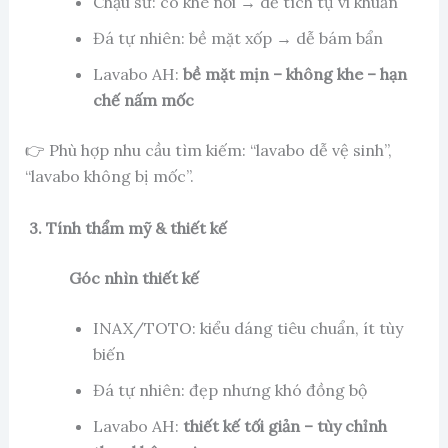
Chậu sứ: có khe nối → dễ tích tụ vi khuẩn
Đá tự nhiên: bề mặt xốp → dễ bám bẩn
Lavabo AH:
bề mặt mịn – không khe – hạn
chế nấm mốc
👉 Phù hợp nhu cầu tìm kiếm: “lavabo dễ vệ sinh”,
“lavabo không bị mốc”.
3. Tính thẩm mỹ & thiết kế
Góc nhìn thiết kế
INAX/TOTO: kiểu dáng tiêu chuẩn, ít tùy
biến
Đá tự nhiên: đẹp nhưng khó đồng bộ
Lavabo AH:
thiết kế tối giản – tùy chỉnh