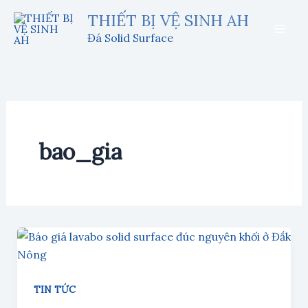
Nhảy
THIẾT BỊ VỆ SINH AH
tới
Đá Solid Surface
nội
dung
bao_gia
TIN TỨC