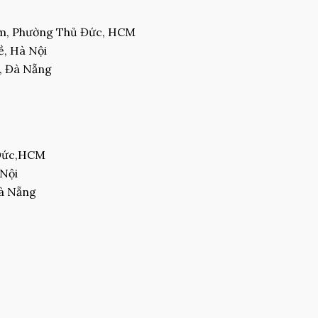
am, Phường Thủ Đức, HCM
, Hà Nội
, Đà Nẵng
 Đức,HCM
 Nội
Đà Nẵng