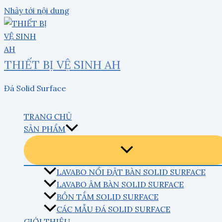
Nhảy tới nội dung
THIẾT BỊ VỆ SINH AH
Đá Solid Surface
TRANG CHỦ
SẢN PHẨM
LAVABO NỔI ĐẶT BÀN SOLID SURFACE
LAVABO ÂM BÀN SOLID SURFACE
BỒN TẮM SOLID SURFACE
CÁC MẪU ĐÁ SOLID SURFACE
GIỚI THIỆU